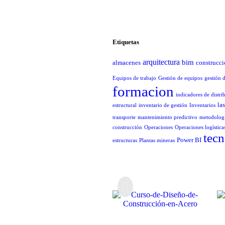
Etiquetas
arquitectura
bim
almacenes
construcc
Equipos de trabajo
Gestión de equipos
gestión 
formacion
indicadores de distri
la
estructural
inventario de gestión
Inventarios
transporte
mantenimiento predictivo
metodologí
construcción
Operaciones
Operaciones logística
tecn
Power BI
estructuras
Plantas mineras