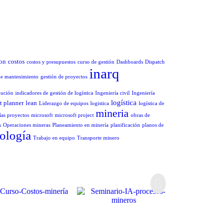
ion
costos
costos y presupuestos
curso de gestión
Dashboards
Dispatch
inarq
de mantenimiento
gestión de proyectos
bución
indicadores de gestión de logística
Ingeniería civil
Ingeniería
logística
st planner
lean
Liderazgo de equipos
logistica
logística de
mineria
as proyectos
microsoft
microsoft project
obras de
s
Operaciones mineras
Planeamiento en minería
planificación
planos de
ología
Trabajo en equipo
Transporte minero