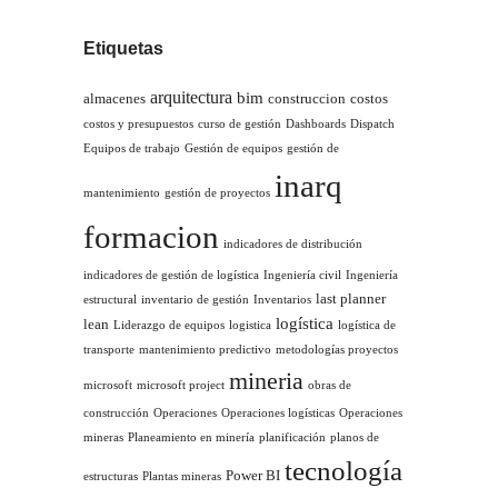
Etiquetas
arquitectura
bim
almacenes
construccion
costos
costos y presupuestos
curso de gestión
Dashboards
Dispatch
Equipos de trabajo
Gestión de equipos
gestión de
inarq
mantenimiento
gestión de proyectos
formacion
indicadores de distribución
indicadores de gestión de logística
Ingeniería civil
Ingeniería
last planner
estructural
inventario de gestión
Inventarios
logística
lean
Liderazgo de equipos
logistica
logística de
transporte
mantenimiento predictivo
metodologías proyectos
mineria
microsoft
microsoft project
obras de
construcción
Operaciones
Operaciones logísticas
Operaciones
mineras
Planeamiento en minería
planificación
planos de
tecnología
Power BI
estructuras
Plantas mineras