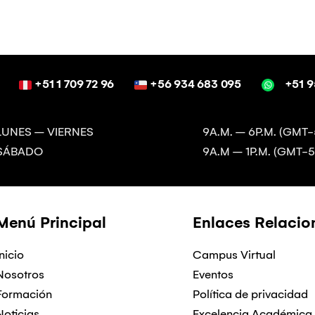
+51 1 709 72 96
+56 934 683 095
+51 9
LUNES – VIERNES
9A.M. – 6P.M. (GMT-
SÁBADO
9A.M – 1P.M. (GMT-5
Menú Principal
Enlaces Relaci
Inicio
Campus Virtual
Nosotros
Eventos
Formación
Política de privacidad
Noticias
Excelencia Académica