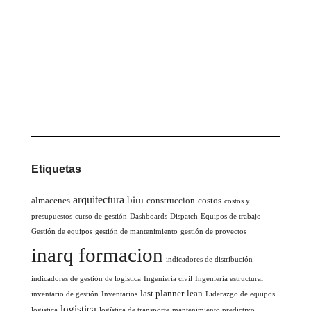
Etiquetas
arquitectura
bim
almacenes
construccion
costos
costos y
presupuestos
curso de gestión
Dashboards
Dispatch
Equipos de trabajo
Gestión de equipos
gestión de mantenimiento
gestión de proyectos
inarq formacion
indicadores de distribución
indicadores de gestión de logística
Ingeniería civil
Ingeniería estructural
last planner
lean
inventario de gestión
Inventarios
Liderazgo de equipos
logística
logistica
logística de transporte
mantenimiento predictivo