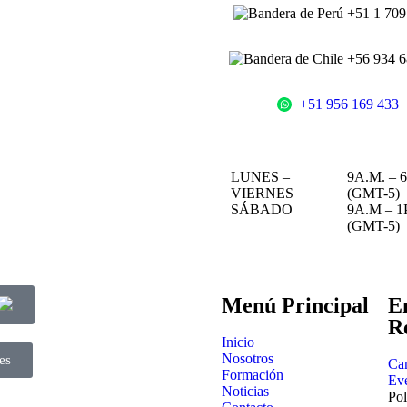
+51 1 709
+56 934 6
+51 956 169 433
LUNES –
9A.M. – 6
VIERNES
(GMT-5)
SÁBADO
9A.M – 1
(GMT-5)
Menú Principal
E
R
Inicio
Nosotros
es
Ca
Formación
Ev
Noticias
Pol