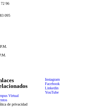
 72 96
83 095
P.M.
P.M.
nlaces
Instagram
Facebook
elacionados
Linkedin
YouTube
mpus Virtual
entos
ítica de privacidad