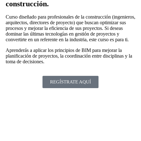
➡ Principios del trabajo colaborativo.
construcción.
➡ Entorno común de dato (CDE).
Curso diseñado para profesionales de la construcción (ingenieros,
Módulo 6: Gestión de la inf ormación con BIM
arquitectos, directores de proyecto) que buscan optimizar sus
➡ Interoperabilidad IFC.
procesos y mejorar la eficiencia de sus proyectos. Si deseas
➡Información BIM para el desarrollo de los proyectos.
dominar las últimas tecnologías en gestión de proyectos y
➡Flujo de información y documentación.
convertirte en un referente en la industria, este curso es para ti.
➡Información AS BUILT BIM para la gestión en la etapa de
operación y mantenimiento.
Aprenderás a aplicar los principios de BIM para mejorar la
planificación de proyectos, la coordinación entre disciplinas y la
Módulo 7: BIM en las diferentes etapas del proyecto
toma de decisiones.
➡ BIM en el diseño.
➡ BIM en la construcción.
Módulo 8: Implementación BIM
REGÍSTRATE AQUÍ
➡ Implementación BIM en organizaciones.
➡ Implementación BIM en proyectos.
➡ Supervisión y Control de proyectos con BIM.
Módulo 9: Control de calidad
➡ Auditorías a modelos BIM