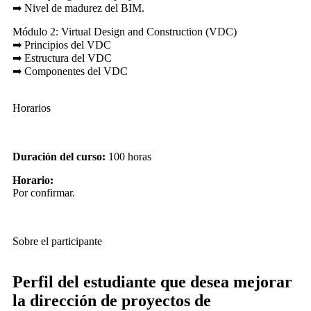
➡ Nivel de madurez del BIM.
Módulo 2: Virtual Design and Construction (VDC)
➡ Principios del VDC
➡ Estructura del VDC
➡ Componentes del VDC
➡ Aplicación del BIM en el VDC
Módulo 3: Estándares BIM
Horarios
➡ Importancia del uso de estándares en la industria de la
construcción.
➡ Estándares BIM Nacionales e Internacionales (Plan BIM –
Duración del curso:
100 horas
Chile)
➡ Usos BIM
Horario:
➡ Niveles de información
Por confirmar.
➡ Roles BIM
➡ Guía Nacional BIM
Módulo 4: Plan de ejecución BIM ( PEB)
Sobre el participante
➡ Ventajas del plan de ejecución BIM
➡ Estructura de un plan de ejecución BIM
➡ Desarrollo de un plan de ejecución BIM
Perfil del estudiante que desea mejorar
la dirección de proyectos de
Módulo 5: Trabajo colaborativo con BIM