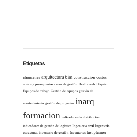
Etiquetas
arquitectura
bim
almacenes
construccion
costos
costos y presupuestos
curso de gestión
Dashboards
Dispatch
Equipos de trabajo
Gestión de equipos
gestión de
inarq
mantenimiento
gestión de proyectos
formacion
indicadores de distribución
indicadores de gestión de logística
Ingeniería civil
Ingeniería
last planner
estructural
inventario de gestión
Inventarios