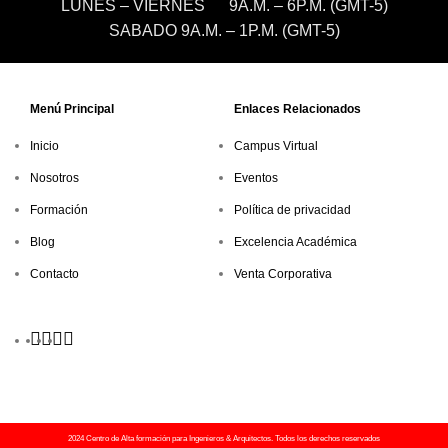
LUNES – VIERNES 9A.M. – 6P.M. (GMT-5)
SABADO 9A.M. – 1P.M. (GMT-5)
Menú Principal
Enlaces Relacionados
Inicio
Campus Virtual
Nosotros
Eventos
Formación
Política de privacidad
Blog
Excelencia Académica
Contacto
Venta Corporativa
2024 Centro de Alta formación para Ingenieros & Arquitectos. Todos los derechos reservados