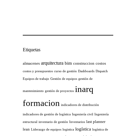
Etiquetas
arquitectura
bim
almacenes
construccion
costos
costos y presupuestos
curso de gestión
Dashboards
Dispatch
Equipos de trabajo
Gestión de equipos
gestión de
inarq
mantenimiento
gestión de proyectos
formacion
indicadores de distribución
indicadores de gestión de logística
Ingeniería civil
Ingeniería
last planner
estructural
inventario de gestión
Inventarios
logística
lean
Liderazgo de equipos
logistica
logística de