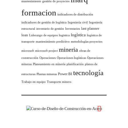
mantenimiento
gestión de proyectos
formacion
indicadores de distribución
indicadores de gestión de logística
Ingeniería civil
Ingeniería
last planner
estructural
inventario de gestión
Inventarios
logística
lean
Liderazgo de equipos
logistica
logística de
transporte
mantenimiento predictivo
metodologías proyectos
mineria
microsoft
microsoft project
obras de
construcción
Operaciones
Operaciones logísticas
Operaciones
mineras
Planeamiento en minería
planificación
planos de
tecnología
Power BI
estructuras
Plantas mineras
Trabajo en equipo
Transporte minero