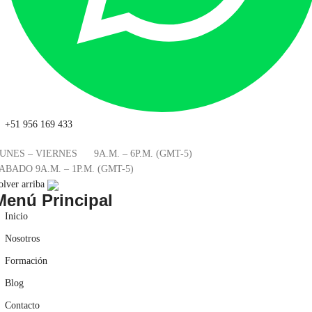
+51 956 169 433
UNES – VIERNES 9A.M. – 6P.M. (GMT-5)
ABADO 9A.M. – 1P.M. (GMT-5)
olver arriba
Menú Principal
Inicio
Nosotros
Formación
Blog
Contacto