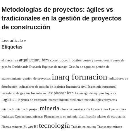
Metodologías de proyectos: ágiles vs
tradicionales en la gestión de proyectos
de construcción
Leer artículo »
Etiquetas
arquitectura
bim
almacenes
construccion
costos
costos y presupuestos
curso de
gestión
Dashboards
Dispatch
Equipos de trabajo
Gestión de equipos
gestión de
inarq formacion
mantenimiento
gestión de proyectos
indicadores de
distribución
indicadores de gestión de logística
Ingeniería civil
Ingeniería estructural
last planner
lean
inventario de gestión
Inventarios
Liderazgo de equipos
logistica
logística
logística de transporte
mantenimiento predictivo
metodologías proyectos
mineria
microsoft
microsoft project
obras de construcción
Operaciones
Operaciones
logísticas
Operaciones mineras
Planeamiento en minería
planificación
planos de estructuras
tecnología
Power BI
Plantas mineras
Trabajo en equipo
Transporte minero