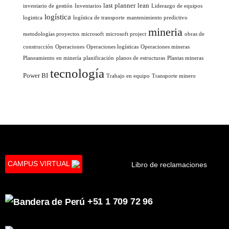
last planner
lean
inventario de gestión
Inventarios
Liderazgo de equipos
logística
logistica
logística de transporte
mantenimiento predictivo
mineria
metodologías proyectos
microsoft
microsoft project
obras de
construcción
Operaciones
Operaciones logísticas
Operaciones mineras
Planeamiento en minería
planificación
planos de estructuras
Plantas mineras
tecnología
Power BI
Trabajo en equipo
Transporte minero
CAMPUS VIRTUAL
Libro de reclamaciones
+51 1 709 72 96